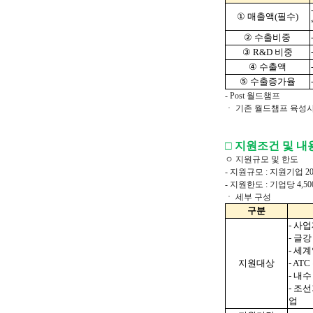
①
매출액
(
필수
)
②
수출비중
③
R&D
비중
④
수출액
⑤
수출증가율
- Post 월드챔프
ㆍ 기존 월드챔프 육성사
□ 지원조건 및 내
ㅇ 지원규모 및 한도
- 지원규모 : 지원기업 2
- 지원한도 : 기업당 4,5
ㆍ 세부 구성
구분
-
사업
-
글강
-
세계
지원대상
- ATC
-
내수
-
조선
업