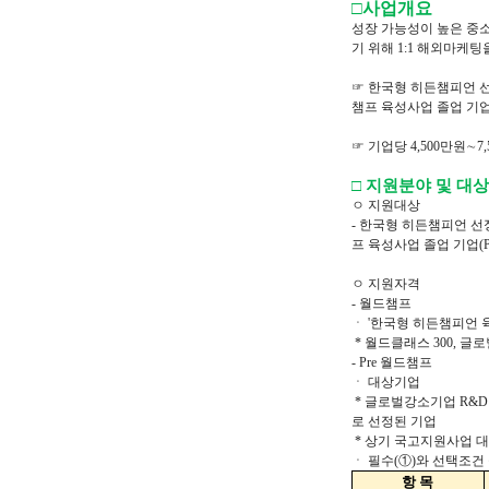
□사업개요
성장 가능성이 높은 중
기 위해 1:1 해외마케
☞ 한국형 히든챔피언 선
챔프 육성사업 졸업 기업(
☞ 기업당 4,500만원∼7
□ 지원분야 및 대상
ㅇ 지원대상
- 한국형 히든챔피언 선
프 육성사업 졸업 기업(P
ㅇ 지원자격
- 월드챔프
ㆍ '한국형 히든챔피언
* 월드클래스 300, 글
- Pre 월드챔프
ㆍ 대상기업
* 글로벌강소기업 R&D
로 선정된 기업
* 상기 국고지원사업 대
ㆍ 필수(①)와 선택조건
항
목