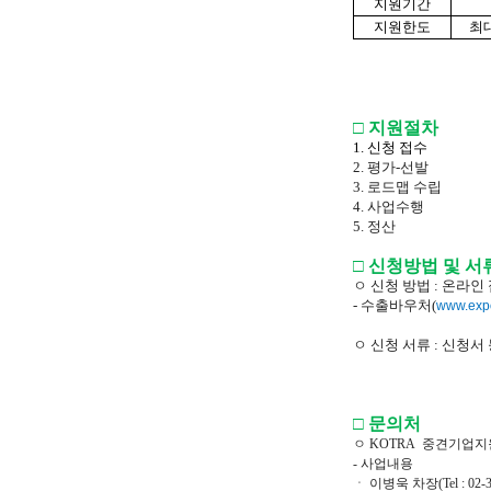
지원기간
지원한도
최
□ 지원절차
1. 신청 접수
2. 평가-선발
3. 로드맵 수립
4. 사업수행
5. 정산
□ 신청방법 및 서
ㅇ 신청 방법 : 온라인
- 수출바우처(
www.expo
ㅇ 신청 서류 : 신청서
□ 문의처
ㅇ KOTRA 중견기업
- 사업내용
ㆍ 이병욱 차장(Tel : 02-3460