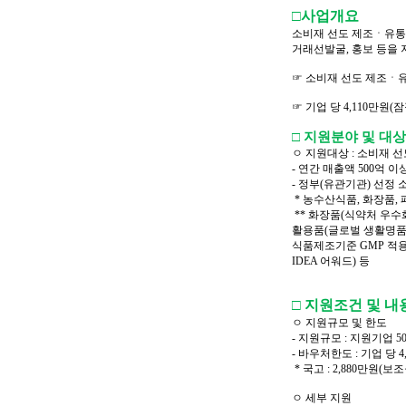
□사업개요
소비재 선도 제조ㆍ유통
거래선발굴, 홍보 등을 
☞ 소비재 선도 제조ㆍ
☞ 기업 당 4,110만원(
□ 지원분야 및 대상
ㅇ 지원대상 : 소비재 
- 연간 매출액 500억 
- 정부(유관기관) 선정
* 농수산식품, 화장품,
** 화장품(식약처 우수
활용품(글로벌 생활명품
식품제조기준 GMP 적용업소
IDEA 어워드) 등
□ 지원조건 및 내
ㅇ 지원규모 및 한도
- 지원규모 : 지원기업 5
- 바우처한도 : 기업 당 4
* 국고 : 2,880만원(보
ㅇ 세부 지원