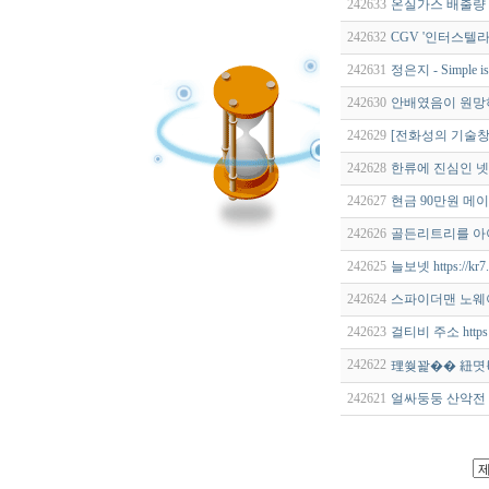
242633
온실가스 배출량 / 
242632
CGV '인터스텔라
242631
정은지 - Simple is 
242630
안배였음이 원망
242629
[전화성의 기술창업 
242628
한류에 진심인 넷
242627
현금 90만원 메
242626
골든리트리를 아이
242625
늘보넷 https://
242624
스파이더맨 노웨
242623
걸티비 주소 https
242622
理쒖꽕�� 紐몃
242621
얼싸둥둥 산악전